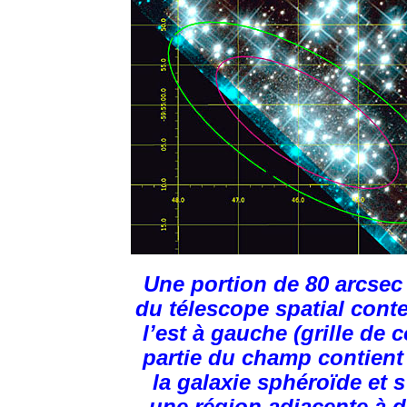
Une portion de 80 arcse
du télescope spatial conte
l’est à gauche (grille de
partie du champ contient 
la galaxie sphéroïde et 