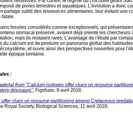
taient herbivores. Par contre, le régime du crocodile géant Sar
composé de proies terrestres et aquatiques. L'évolution a donc co
n partage subtil des ressources alimentaires, leur évitant une c
 fatale.
tains fossiles considérés comme exceptionnels, qui présentaien
ontenu stomacal préservé, avaient déjà orienté les chercheurs 
ntation, mais ils restaient rares. L'avantage de l'étude par comp
es du calcium est de produire un panorama global des habitudes
 l'écosystème, et ouvre ainsi des perspectives nouvelles pour l'
ette époque lointaine.
ales :
terial from "Calcium isotopes offer clues on resource partitio
tory dinosaurs"
, Figshare, 9 avril 2018.
 offer clues on resource partitioning among Cretaceous predato
e Royal Society, Biological Sciences, 11 avril 2018.