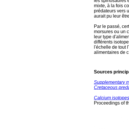
les spinosaures é
mixte, à la fois 
prédateurs vers u
aurait pu leur être
Par le passé, cer
morsures ou un c
leur type d'alime
différents isotop
l'échelle de tout
alimentaires de c
Sources princip
Supplementary ma
Cretaceous preda
Calcium isotopes
Proceedings of th