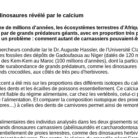
inosaures révélé par le calcium
ine de millions d'années, les écosystèmes terrestres d'Afri
 par de grands prédateurs géants, avec en proportion très 
t un problème : comment autant de carnassiers pouvaient-il
ercheurs conduite lar le Dr. Auguste Hassler, de l'Université C
 les fossiles des dépôts de Gadoufaoua au Niger (datés de 120 m
n des Kem-Kem au Maroc (100 millions d'années), dont la particu
tte surabondance de grands prédateurs, comme les dinosaures
nds crocodiles, aux côtés de très peu d'herbivores.
'accent a été mis sur les proportions des différents isotopes du c
, les dents et les écailles de poissons essentiellement. Ce calciu
t fiable du régime alimentaire, car chez les vertébrés, celui-ci 
l'alimentation. Et comparer la composition isotopique des proie
vores…) à celles des dents de carnivores permet ainsi de remon
alimentaires des individus analysés dans les deux gisements s
grands dinosaures carnassiers (abélisauridés et carcharodontosa
sentiellement de proies terrestres, comme des dinosaures herbiv