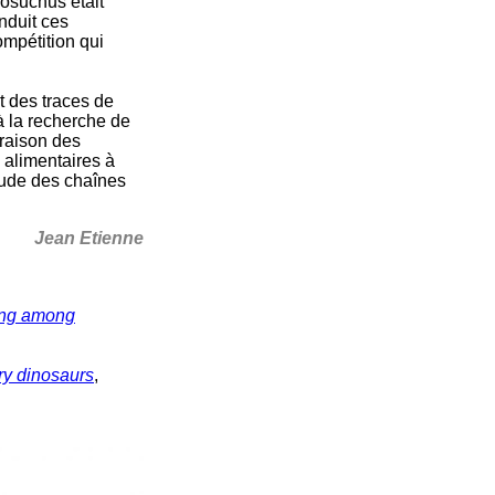
cosuchus était
nduit ces
ompétition qui
t des traces de
à la recherche de
araison des
 alimentaires à
étude des chaînes
Jean Etienne
ning among
ry dinosaurs
,