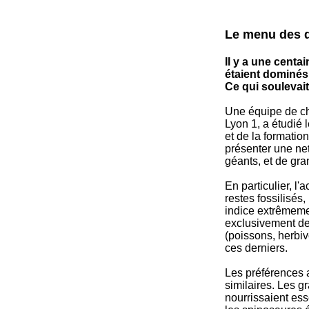
Le menu des d
Il y a une centa
étaient dominés
Ce qui soulevai
Une équipe de ch
Lyon 1, a étudié
et de la formatio
présenter une ne
géants, et de gra
En particulier, l
restes fossilisés
indice extrêmemen
exclusivement de 
(poissons, herbi
ces derniers.
Les préférences 
similaires. Les 
nourrissaient es