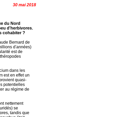
30 mai 2018
que du Nord
peu d'herbivores.
s cohabiter ?
laude Bernard de
illions d'années)
larité est de
 théropodes
alcium dans les
m est en effet un
provient quasi-
s potentielles
ter au régime de
ont nettement
uridés) se
ores, tandis que