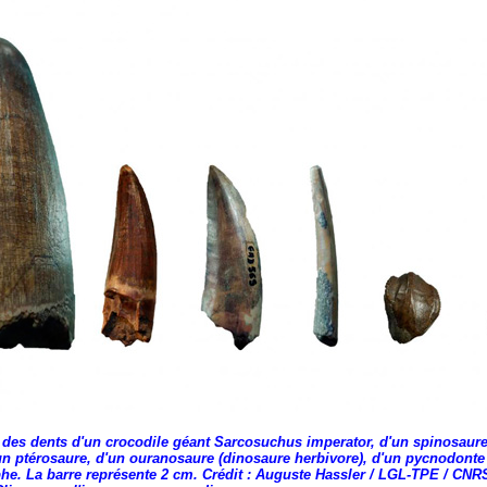
 des dents d'un crocodile géant Sarcosuchus imperator, d'un spinosaur
n ptérosaure, d'un ouranosaure (dinosaure herbivore), d'un pycnodonte 
phe. La barre représente 2 cm. Crédit : Auguste Hassler / LGL-TPE / CN